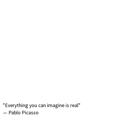
Name, E-Mail-Adresse und Website in diesem Browser für
meinen nächsten Kommentar speichern.
Vorherige
Nächste
"Everything you can imagine is real"
— Pablo Picasso